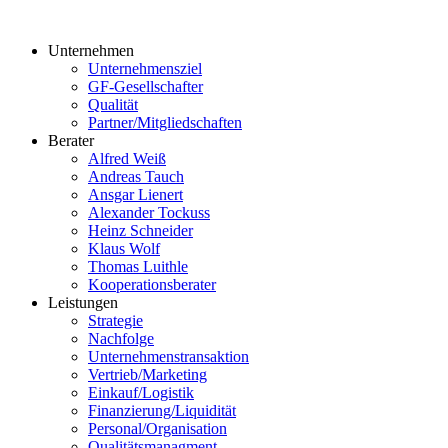
Unternehmen
Unternehmensziel
GF-Gesellschafter
Qualität
Partner/Mitgliedschaften
Berater
Alfred Weiß
Andreas Tauch
Ansgar Lienert
Alexander Tockuss
Heinz Schneider
Klaus Wolf
Thomas Luithle
Kooperationsberater
Leistungen
Strategie
Nachfolge
Unternehmenstransaktion
Vertrieb/Marketing
Einkauf/Logistik
Finanzierung/Liquidität
Personal/Organisation
Qualitätsmanagment