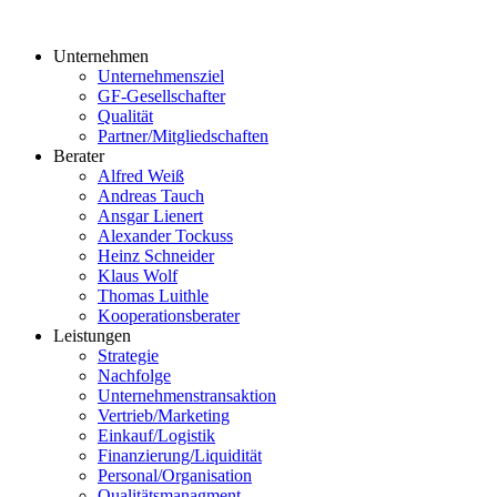
Unternehmen
Unternehmensziel
GF-Gesellschafter
Qualität
Partner/Mitgliedschaften
Berater
Alfred Weiß
Andreas Tauch
Ansgar Lienert
Alexander Tockuss
Heinz Schneider
Klaus Wolf
Thomas Luithle
Kooperationsberater
Leistungen
Strategie
Nachfolge
Unternehmenstransaktion
Vertrieb/Marketing
Einkauf/Logistik
Finanzierung/Liquidität
Personal/Organisation
Qualitätsmanagment