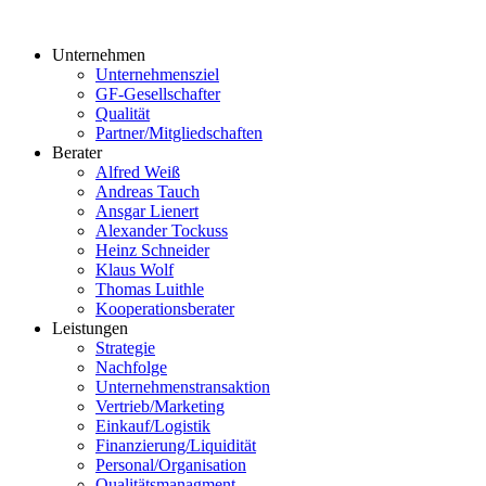
Unternehmen
Unternehmensziel
GF-Gesellschafter
Qualität
Partner/Mitgliedschaften
Berater
Alfred Weiß
Andreas Tauch
Ansgar Lienert
Alexander Tockuss
Heinz Schneider
Klaus Wolf
Thomas Luithle
Kooperationsberater
Leistungen
Strategie
Nachfolge
Unternehmenstransaktion
Vertrieb/Marketing
Einkauf/Logistik
Finanzierung/Liquidität
Personal/Organisation
Qualitätsmanagment