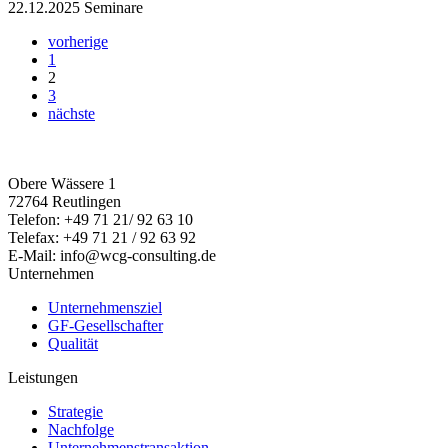
22.12.2025
Seminare
vorherige
1
2
3
nächste
Obere Wässere 1
72764 Reutlingen
Telefon: +49 71 21/ 92 63 10
Telefax: +49 71 21 / 92 63 92
E-Mail: info@wcg-consulting.de
Unternehmen
Unternehmensziel
GF-Gesellschafter
Qualität
Leistungen
Strategie
Nachfolge
Unternehmenstransaktion